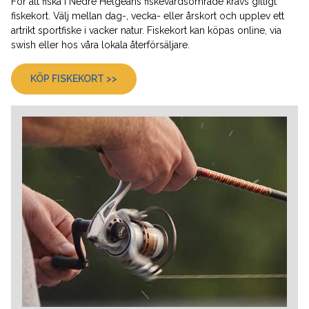
För att fiska i Nedre Helgeåns fiskevårdsområde krävs giltigt
fiskekort. Välj mellan dag-, vecka- eller årskort och upplev ett
artrikt sportfiske i vacker natur. Fiskekort kan köpas online, via
swish eller hos våra lokala återförsäljare.
KÖP FISKEKORT >>