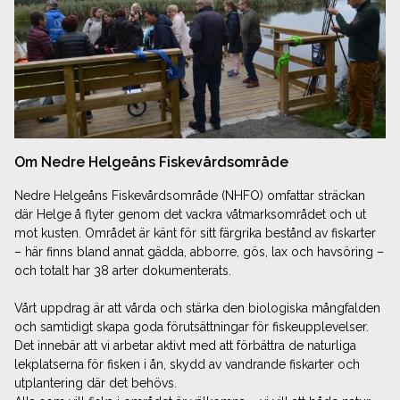
Om Nedre Helgeåns Fiskevårdsområde
Nedre Helgeåns Fiskevårdsområde (NHFO) omfattar sträckan
där Helge å flyter genom det vackra våtmarks­området och ut
mot kusten. Området är känt för sitt färgrika bestånd av fiskarter
– här finns bland annat gädda, abborre, gös, lax och havsöring –
och totalt har 38 arter dokumenterats.
Vårt uppdrag är att vårda och stärka den biologiska mångfalden
och samtidigt skapa goda förutsättningar för fiskeupplevelser.
Det innebär att vi arbetar aktivt med att förbättra de naturliga
lekplatserna för fisken i ån, skydd av vandrande fiskarter och
utplantering där det behövs.