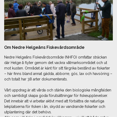
Om Nedre Helgeåns Fiskevårdsområde
Nedre Helgeåns Fiskevårdsområde (NHFO) omfattar sträckan
där Helge å flyter genom det vackra våtmarks­området och ut
mot kusten. Området är känt för sitt färgrika bestånd av fiskarter
– här finns bland annat gädda, abborre, gös, lax och havsöring –
och totalt har 38 arter dokumenterats.
Vårt uppdrag är att vårda och stärka den biologiska mångfalden
och samtidigt skapa goda förutsättningar för fiskeupplevelser.
Det innebär att vi arbetar aktivt med att förbättra de naturliga
lekplatserna för fisken i ån, skydd av vandrande fiskarter och
utplantering där det behövs.