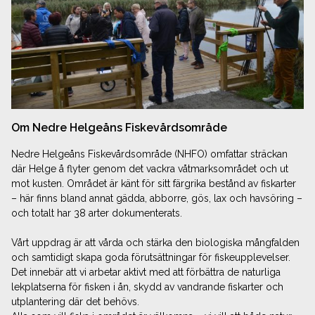
Om Nedre Helgeåns Fiskevårdsområde
Nedre Helgeåns Fiskevårdsområde (NHFO) omfattar sträckan
där Helge å flyter genom det vackra våtmarks­området och ut
mot kusten. Området är känt för sitt färgrika bestånd av fiskarter
– här finns bland annat gädda, abborre, gös, lax och havsöring –
och totalt har 38 arter dokumenterats.
Vårt uppdrag är att vårda och stärka den biologiska mångfalden
och samtidigt skapa goda förutsättningar för fiskeupplevelser.
Det innebär att vi arbetar aktivt med att förbättra de naturliga
lekplatserna för fisken i ån, skydd av vandrande fiskarter och
utplantering där det behövs.