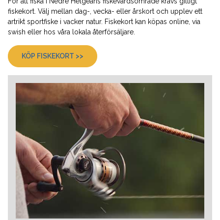
För att fiska i Nedre Helgeåns fiskevårdsområde krävs giltigt
fiskekort. Välj mellan dag-, vecka- eller årskort och upplev ett
artrikt sportfiske i vacker natur. Fiskekort kan köpas online, via
swish eller hos våra lokala återförsäljare.
KÖP FISKEKORT >>