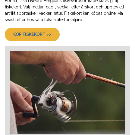
För att fiska i Nedre Helgeåns fiskevårdsområde krävs giltigt
fiskekort. Välj mellan dag-, vecka- eller årskort och upplev ett
artrikt sportfiske i vacker natur. Fiskekort kan köpas online, via
swish eller hos våra lokala återförsäljare.
KÖP FISKEKORT >>