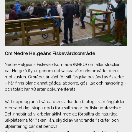
Om Nedre Helgeåns Fiskevårdsområde
Nedre Helgeåns Fiskevårdsområde (NHFO) omfattar sträckan
där Helge å flyter genom det vackra våtmarks­området och ut
mot kusten. Området är känt för sitt färgrika bestånd av fiskarter
– här finns bland annat gädda, abborre, gös, lax och havsöring –
och totalt har 38 arter dokumenterats.
Vårt uppdrag är att vårda och stärka den biologiska mångfalden
och samtidigt skapa goda förutsättningar för fiskeupplevelser.
Det innebär att vi arbetar aktivt med att förbättra de naturliga
lekplatserna för fisken i ån, skydd av vandrande fiskarter och
utplantering där det behövs.