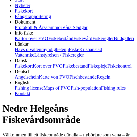
Nyheter
Fiskekort
Fångstrapportering
Dokument
Protokoll & Årsstämmor
Våra Stadgar
Info fiske
Kartor över FVO
Fiskebestånd
Fiskevård
Fiskeregler
Bildgalleri
Länkar
Havs o vattenmyndigheten,
iFiske
Kristianstad
Vattenrike
Länstyrelsen / Fiskeregler
Dansk
Fiskekort
Kort over FVO
Fiskebestand
Fiskepleje
Fiskekontrol
Deutsch
Angelschein
Karte von FVO
Fischbestände
Regeln
English
Fishing license
Maps of FVO
Fish-population
Fishing rules
Kontakt
Nedre Helgeåns
Fiskevårdsområde
Välkommen till ett fiskeområde där alla – nybörjare som vana – är