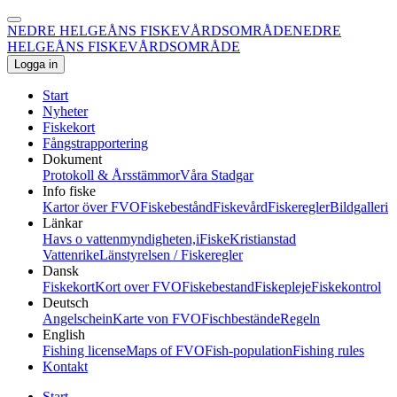
NEDRE HELGEÅNS FISKEVÅRDSOMRÅDE
NEDRE
HELGEÅNS FISKEVÅRDSOMRÅDE
Logga in
Start
Nyheter
Fiskekort
Fångstrapportering
Dokument
Protokoll & Årsstämmor
Våra Stadgar
Info fiske
Kartor över FVO
Fiskebestånd
Fiskevård
Fiskeregler
Bildgalleri
Länkar
Havs o vattenmyndigheten,
iFiske
Kristianstad
Vattenrike
Länstyrelsen / Fiskeregler
Dansk
Fiskekort
Kort over FVO
Fiskebestand
Fiskepleje
Fiskekontrol
Deutsch
Angelschein
Karte von FVO
Fischbestände
Regeln
English
Fishing license
Maps of FVO
Fish-population
Fishing rules
Kontakt
Start