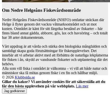
Om Nedre Helgeåns Fiskevårdsområde
Nedre Helgeåns Fiskevårdsområde (NHFO) omfattar sträckan där
Helge å flyter genom det vackra våtmarks­området och ut mot
kusten. Området är känt för sitt färgrika bestånd av fiskarter – här
finns bland annat gädda, abborre, gös, lax och havsöring – och totalt
har 38 arter dokumenterats.
Vårt uppdrag är att vårda och stärka den biologiska mångfalden och
samtidigt skapa goda förutsättningar för fiskeupplevelser. Det
innebär att vi arbetar aktivt med att förbättra de naturliga lekplatserna
för fisken i ån, skydd av vandrande fiskarter och utplantering där det
behövs.
Alla som vill fiska i området är välkomna – vi vill att både natur och
människor ska få mötas genom fiske i en fin och hållbar miljö.
© 2026
Klubbsida.se
Gillar du kakor? Vi använder cookies för att säkerställa att du
får den bästa upplevelsen på vår webbplats.
Läs mer
Jag godkänner