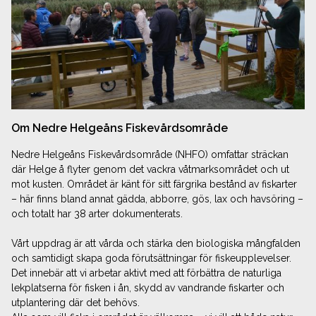
Om Nedre Helgeåns Fiskevårdsområde
Nedre Helgeåns Fiskevårdsområde (NHFO) omfattar sträckan
där Helge å flyter genom det vackra våtmarks­området och ut
mot kusten. Området är känt för sitt färgrika bestånd av fiskarter
– här finns bland annat gädda, abborre, gös, lax och havsöring –
och totalt har 38 arter dokumenterats.
Vårt uppdrag är att vårda och stärka den biologiska mångfalden
och samtidigt skapa goda förutsättningar för fiskeupplevelser.
Det innebär att vi arbetar aktivt med att förbättra de naturliga
lekplatserna för fisken i ån, skydd av vandrande fiskarter och
utplantering där det behövs.