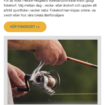
För att fiska i Nedre Helgeåns fiskevårdsområde krävs giltigt
fiskekort. Välj mellan dag-, vecka- eller årskort och upplev ett
artrikt sportfiske i vacker natur. Fiskekort kan köpas online, via
swish eller hos våra lokala återförsäljare.
KÖP FISKEKORT >>